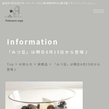
誕生日や記念日のオーダーケーキなら新潟県燕市のお菓子屋パティスリーアンジュへ。
Information
「みつ豆」は明日6月15日から登場♪
>
>
>
Top
お知らせ
新商品
「みつ豆」は明日6月15日から
登場♪