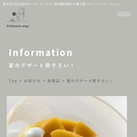
誕生日や記念日のオーダーケーキなら新潟県燕市のお菓子屋パティスリーアンジュへ。
Information
夏のデザート勢ぞろい！
>
>
>
Top
お知らせ
新商品
夏のデザート勢ぞろい！