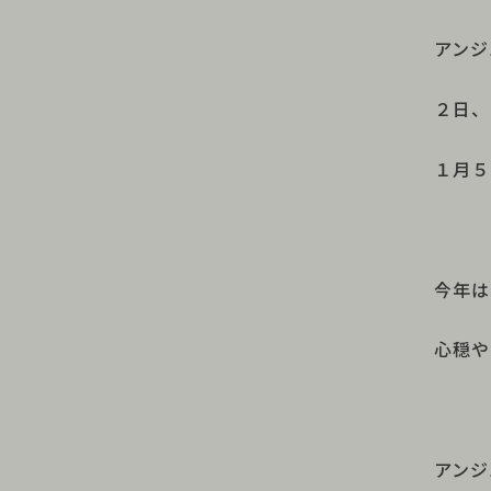
アンジ
２日、
１月５
今年は
心穏や
アンジ