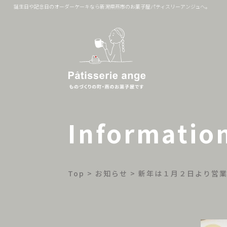
誕生日や記念日のオーダーケーキなら新潟県燕市のお菓子屋パティスリーアンジュへ。
Informatio
Top
>
お知らせ
>
新年は１月２日より営