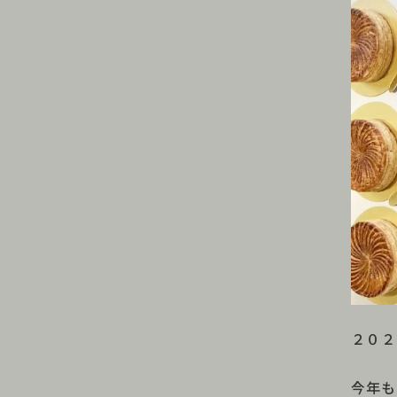
２０２
今年も