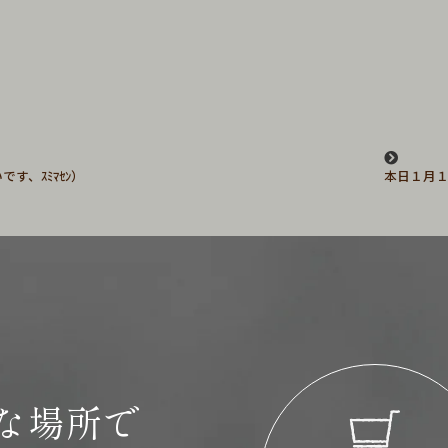
す、ｽﾐﾏｾﾝ）
本日１月
な場所で