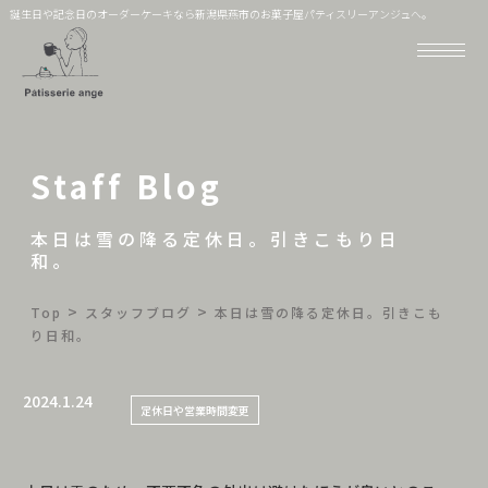
誕生日や記念日のオーダーケーキなら新潟県燕市のお菓子屋パティスリーアンジュへ。
Staff Blog
本日は雪の降る定休日。引きこもり日
和。
>
>
Top
スタッフブログ
本日は雪の降る定休日。引きこも
り日和。
2024.1.24
定休日や営業時間変更