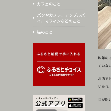
カフェのこと
パンやカヌレ、アップルパ
イ、マフィンなどのこと
猫のこと
昨年の
ていな
お店で
いたり
目が開